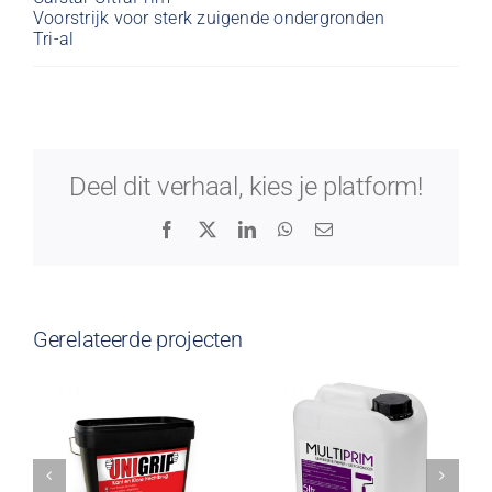
Voorstrijk voor sterk zuigende ondergronden
Tri-al
Deel dit verhaal, kies je platform!
Facebook
X
LinkedIn
WhatsApp
E-
mail
Gerelateerde projecten
Calstar
Calstar