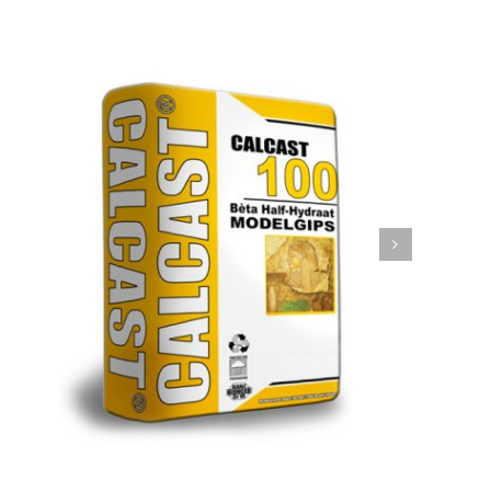
Calmix CemFillite
Wanden
Uitvlakmortels egalisatie
Design
Modelgipsen en Gietsteen