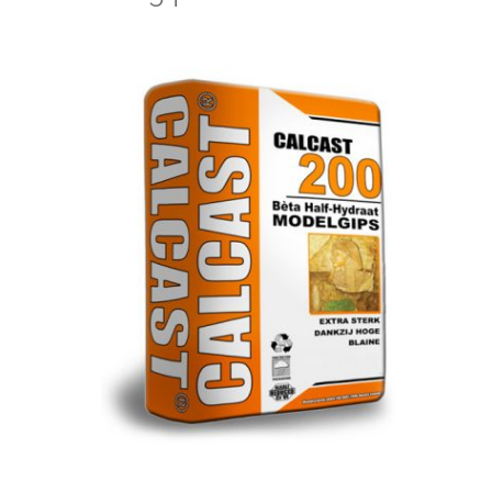
Calmix 801
Design
Modelgipsen en Gietsteen