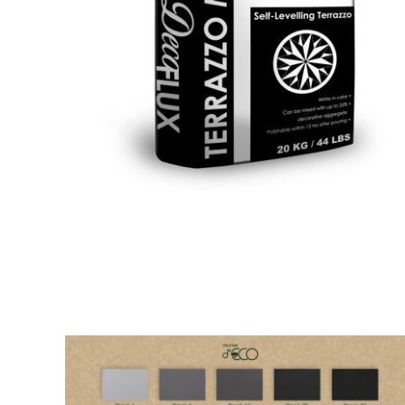
o)
Calmix DecoFlux Filler
Vloeren
Design
Design
DecoFlux
Reparatie