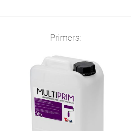
Primers:
rotect
Calstar UniGrip
rs
Waterproofing
Vloeren
Wanden
Design
Primers
V