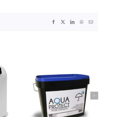
Facebook
X
LinkedIn
WhatsApp
E-
mail
otect
Calmix DesignStone