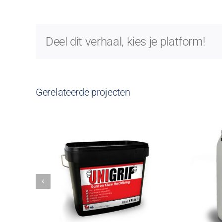
Deel dit verhaal, kies je platform!
Gerelateerde projecten
p
Calstar UltraPrim