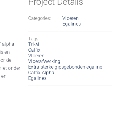
Project Details
Categories:
Vloeren
Egalines
Tags:
f alpha-
Tri-al
Calfix
is en
Vloeren
oor de
Vloerafwerking
Extra sterke gipsgebonden egaline
niet onder
Calfix Alpha
 en
Egalines