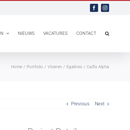
Facebook
Instagram
EN
NIEUWS
VACATURES
CONTACT
Home
Portfolio
Vloeren
Egalines
Calfix Alpha
Previous
Next