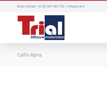
Ga
Direct contact: +31(0) 297 283 755
|
info@tri-al.nl
naar
inhoud
Calfix Alpha