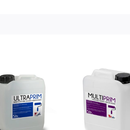
Calstar MultiPrim
Calstar AquaPr