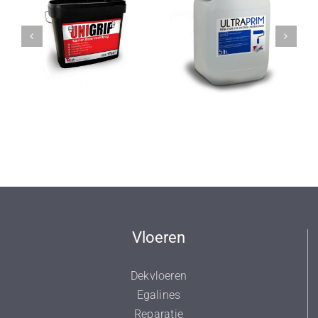
Calstar
Calstar
UltraPrim
MultiPrim
Vloeren
Dekvloeren
Egalines
Reparatie