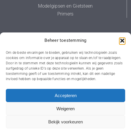
Modelgipsen en Gietsteen
Primers
Diversen
Beheer toestemming
Primers
Om de beste ervaringen te bieden, gebruiken wij technologieën zoals
cookies om informatie over je apparaat op te slaan en/of te raadplegen.
Voorstrijk
Door in te stemmen met deze technologieën kunnen wij gegevens zoals
Waterproofing
surfgedrag of unieke ID's op deze site verwerken. Als je geen
toestemming geeft of uw toestemming intrekt, kan dit een nadelige
invloed hebben op bepaalde functies en mogelijkheden.
Accepteren
Weigeren
© 2023 Tri-al bv | Afbouwmaterialen | Paints - Fillers - adhesives |
Webdesign
Studio Kaboem!
Bekijk voorkeuren