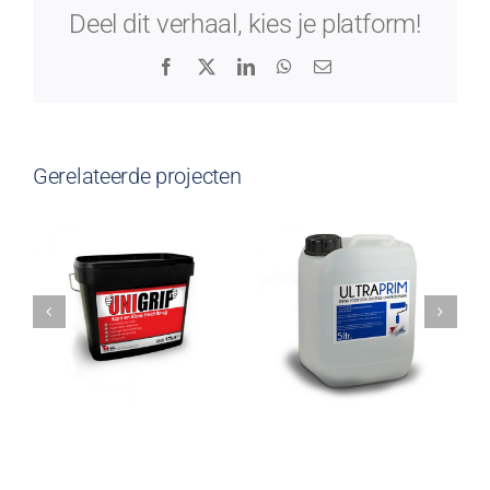
Deel dit verhaal, kies je platform!
Facebook
X
LinkedIn
WhatsApp
E-
mail
Gerelateerde projecten
Calstar
Calstar
UltraPrim
MultiPrim