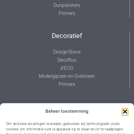
Dunpleisters
Primers
Decoratief
DesignStone
Decoflux
d’ECO
Modelgipsen en Gietsteen
Primers
Diversen
Beheer toestemming
Primers
Om de beste ervaringen te bieden, gebruiken wij technologieën zoals
cookies om informatie over je apparaat op te slaan en/of te raadplegen.
Voorstrijk