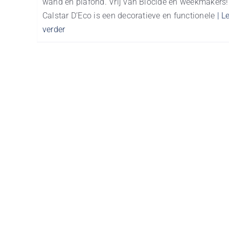
wand en plafond. Vrij van Biocide en weekmakers!
Calstar D’Eco is een decoratieve en functionele
| L
verder