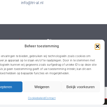
info@tri-al.nl
Diversen
Beheer toestemming
Primers
 ervaringen te bieden, gebruiken wij technologieën zoals cookies om
Voorstrijk
ver je apparaat op te slaan en/of te raadplegen. Door in te stemmen met
logieën kunnen wij gegevens zoals surfgedrag of unieke ID's op deze site
Waterproofing
Als je geen toestemming geeft of uw toestemming intrekt, kan dit een
een
vloed hebben op bepaalde functies en mogelijkheden.
epteren
Weigeren
Bekijk voorkeuren
Cookiebeleid
Contact