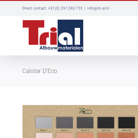
Ga
Direct contact: +31(0) 297 283 755
|
info@tri-al.nl
naar
inhoud
Calstar D’Eco