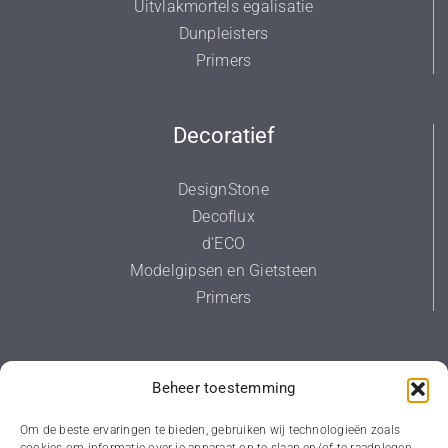
Uitvlakmortels egalisatie
Dunpleisters
Primers
Decoratief
DesignStone
Decoflux
d’ECO
Modelgipsen en Gietsteen
Primers
Diversen
Beheer toestemming
Primers
Om de beste ervaringen te bieden, gebruiken wij technologieën zoals