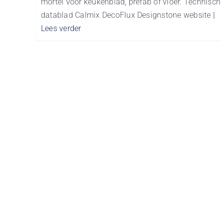
mortel voor keukenblad, prefab of vloer. Technisch
datablad Calmix DecoFlux Designstone website
|
Lees verder