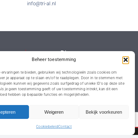
info@tri-al.nl
Diversen
Beheer toestemming
Primers
 ervaringen te bieden, gebruiken wij technologieën zoals cookies om
Voorstrijk
ver je apparaat op te slaan en/of te raadplegen. Door in te stemmen met
logieën kunnen wij gegevens zoals surfgedrag of unieke ID's op deze site
Waterproofing
Als je geen toestemming geeft of uw toestemming intrekt, kan dit een
een
vloed hebben op bepaalde functies en mogelijkheden.
epteren
Weigeren
Bekijk voorkeuren
Cookiebeleid
Contact