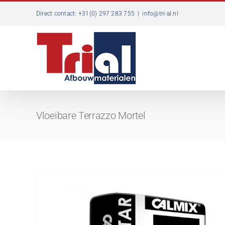
Ga
Direct contact: +31(0) 297 283 755
|
info@tri-al.nl
naar
inhoud
Vloeibare Terrazzo Mortel