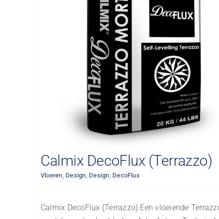
)
Calmix DecoFlux (Terrazzo)
Vloeren
,
Design
,
Design
,
DecoFlux
Calmix DecoFlux (Terrazzo) Een vloeiende Terrazz