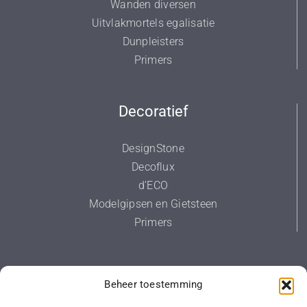
Wanden diversen
Uitvlakmortels egalisatie
Dunpleisters
Primers
Decoratief
DesignStone
Decoflux
d’ECO
Modelgipsen en Gietsteen
Primers
Diversen
Beheer toestemming