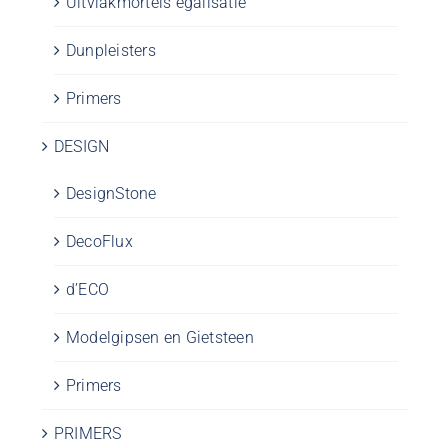
Uitvlakmortels egalisatie
Dunpleisters
Primers
DESIGN
DesignStone
DecoFlux
d’ECO
Modelgipsen en Gietsteen
Primers
PRIMERS